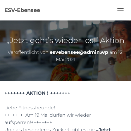
ESV-Ebensee
N
A
V
I
G
„Jetzt geht’s wieder los!“ Aktion
A
T
Veröffentlicht von
esvebensee@admin.wp
am
12.
I
Mai 2021
O
N
U
M
S
C
+++++++ AKTION ! +++++++
H
A
L
Liebe Fitnessfreunde!
T
++++++++Am 19.Mai dürfen wir wieder
E
N
aufsperren!++++++++
Und als besonderes Zuckerl gibt es die
„Jetzt