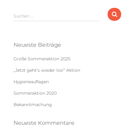
S
Suchen …
u
c
h
e
Neueste Beiträge
n
n
Große Sommeraktion 2025
a
c
„Jetzt geht’s wieder los!“ Aktion
h
:
Hygieneauflagen
Sommeraktion 2020
Bekanntmachung
Neueste Kommentare