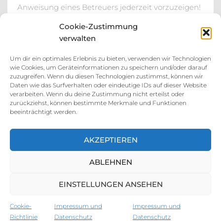
Anweisung eines Betreuers jederzeit vorzuzeigen!
Sonst ist kein Betreten und Training möglich!
Cookie-Zustimmung
Beim
Weiterlesen
verwalten
Um dir ein optimales Erlebnis zu bieten, verwenden wir Technologien
wie Cookies, um Geräteinformationen zu speichern und/oder darauf
zuzugreifen. Wenn du diesen Technologien zustimmst, können wir
ALLGEMEIN
Daten wie das Surfverhalten oder eindeutige IDs auf dieser Website
Sommeraktion 2020
verarbeiten. Wenn du deine Zustimmung nicht erteilst oder
zurückziehst, können bestimmte Merkmale und Funktionen
Es ist wieder Zeit für die Sommerfigur! Um 79.- all
beeinträchtigt werden.
inklusive vom 11.7. – 13.9.2020 trainieren! (exkl. 10.-
Transponderkaution) oder Studentenaktion Um
AKZEPTIEREN
99.- vom 11.7.-1.10.2020 trainieren! (exkl. 10.-
Transponderkaution & 15.- Jahresmitgliedschaft)
ABLEHNEN
EINSTELLUNGEN ANSEHEN
Cookie-
Impressum und
Impressum und
Hestia | Entwickelt von
ThemeIsle
Richtlinie
Datenschutz
Datenschutz